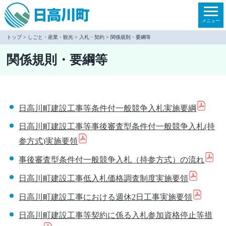
本
文
メニュー
へ
トップ
>
しごと・産業・観光
>
入札・契約
> 関係規則・要綱等
移
関係規則・要綱等
動
日高川町建設工事等条件付一般競争入札実施要綱
日高川町建設工事等事後審査型条件付一般競争入札(持
参方式)実施要領
事後審査型条件付一般競争入札（持参方式）の流れ
日高川町建設工事低入札価格調査制度実施要領
日高川町建設工事における週休2日工事実施要領
日高川町建設工事等契約に係る入札参加資格停止等措