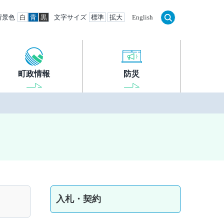
背景色
白
青
黒
文字サイズ
標準
拡大
English
町政情報
防災
入札・契約