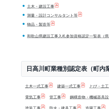
土木・建設工事
測量・設計コンサルタント等
物品・製造等
和歌山県建設工事入札参加資格認定一覧表（県
日高川町業種別認定表（町内
土木一式工事
建築一式工事
とび・土工
電気工事
管工事
鋼構造物・機械器具設
塗装工事
防水・建具工事
造園工事