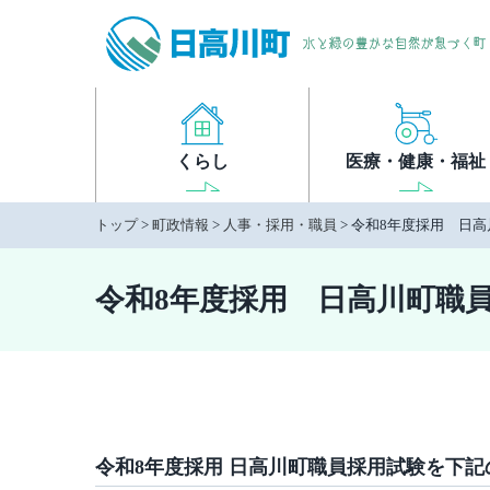
本
文
へ
移
動
くらし
医療・健康・福祉
トップ
>
町政情報
>
人事・採用・職員
> 令和8年度採用 日
令和8年度採用 日高川町職
令和8年度採用 日高川町職員採用試験を下