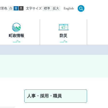
背景色
白
青
黒
文字サイズ
標準
拡大
English
町政情報
防災
人事・採用・職員