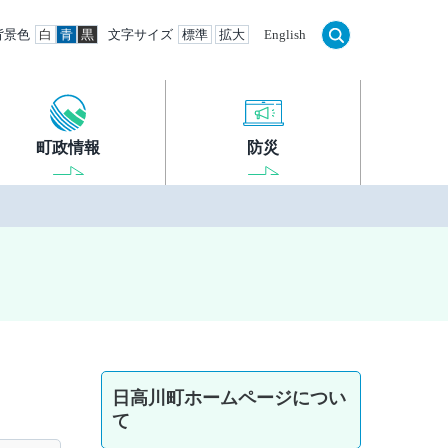
背景色
白
青
黒
文字サイズ
標準
拡大
English
町政情報
防災
日高川町ホームページについ
て