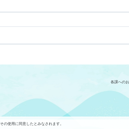
各課への
で、その使用に同意したとみなされます。