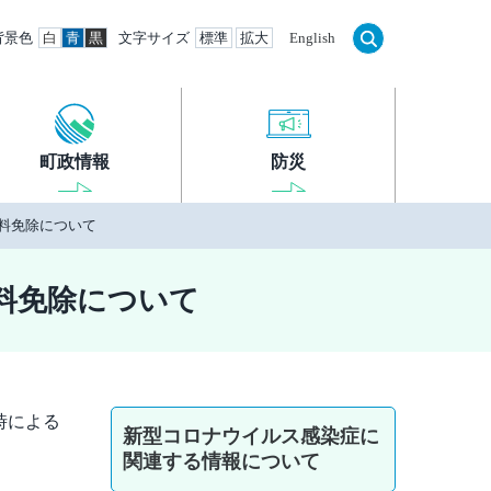
背景色
白
青
黒
文字サイズ
標準
拡大
English
町政情報
防災
料免除について
料免除について
時による
新型コロナウイルス感染症に
関連する情報について