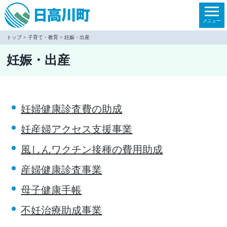
本
文
メニュー
へ
トップ
>
子育て・教育
>
妊娠・出産
移
妊娠・出産
動
妊婦健康診査費の助成
妊産婦アクセス支援事業
風しんワクチン接種の費用助成
産婦健康診査事業
母子健康手帳
不妊治療助成事業