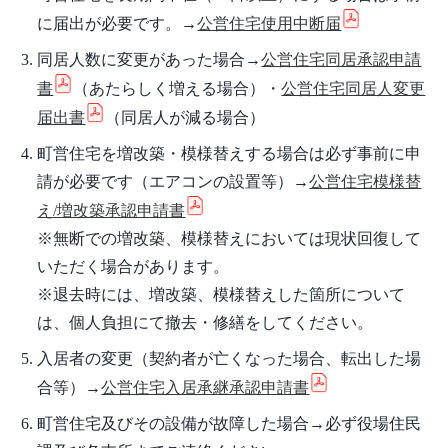
に届出が必要です。→
公営住宅使用中断届
同居人数に変更があった場合→
公営住宅同居承認申請
書
（あたらしく増える場合）・
公営住宅同居人変更
届出書
（同居人が減る場合）
町営住宅を増改築・模様替えする場合は必ず事前に申
請が必要です（エアコンの設置等）→
公営住宅模様替
え/増改築承認申請書
※無断での増改築、模様替えにおいては現状回復して
いただく場合があります。
※退去時には、増改築、模様替えした箇所について
は、個人負担にて撤去・修繕をしてください。
入居者の変更（契約者が亡くなった場合、転出した場
合等）→
公営住宅入居承継承認申請書
町営住宅及びその設備が故障した場合→必ず役場住民