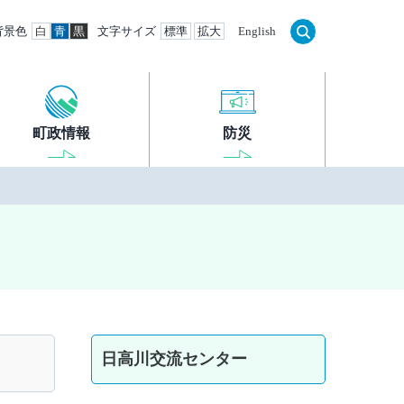
背景色
白
青
黒
文字サイズ
標準
拡大
English
町政情報
防災
日高川交流センター