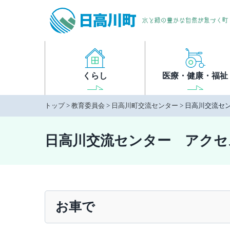
本
文
へ
移
動
くらし
医療・健康・福祉
トップ
>
教育委員会
>
日高川町交流センター
> 日高川交流セ
日高川交流センター アクセ
お車で