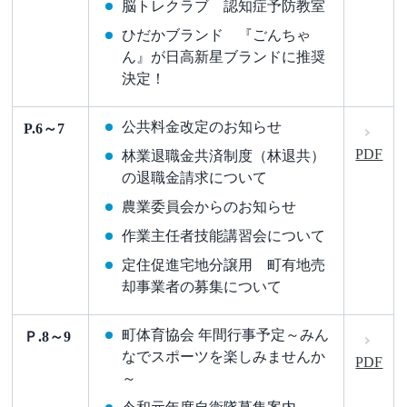
脳トレクラブ 認知症予防教室
ひだかブランド 『ごんちゃ
ん』が日高新星ブランドに推奨
決定！
公共料金改定のお知らせ
P.6～7
PDF
林業退職金共済制度（林退共）
の退職金請求について
農業委員会からのお知らせ
作業主任者技能講習会について
定住促進宅地分譲用 町有地売
却事業者の募集について
町体育協会 年間行事予定～みん
Ｐ.8～9
なでスポーツを楽しみませんか
PDF
～