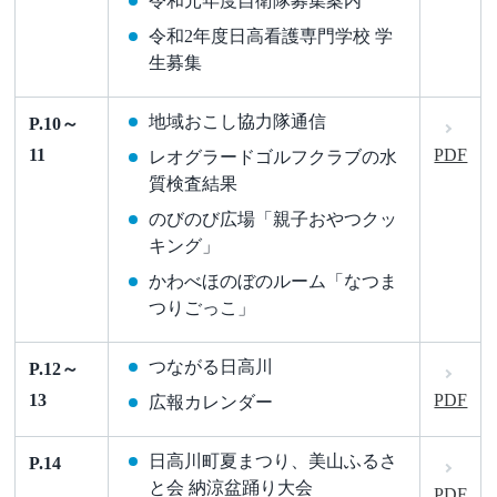
令和元年度自衛隊募集案内
令和2年度日高看護専門学校 学
生募集
地域おこし協力隊通信
P.10～
11
PDF
レオグラードゴルフクラブの水
質検査結果
のびのび広場「親子おやつクッ
キング」
かわべほのぼのルーム「なつま
つりごっこ」
つながる日高川
P.12～
13
PDF
広報カレンダー
日高川町夏まつり、美山ふるさ
P.14
と会 納涼盆踊り大会
PDF