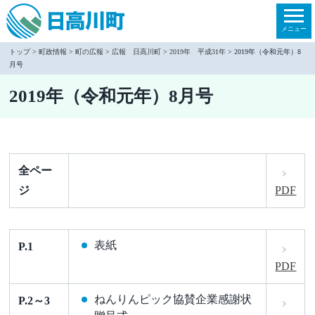
本
文
メニュー
へ
トップ
>
町政情報
>
町の広報
>
広報 日高川町
>
2019年 平成31年
> 2019年（令和元年）8
月号
移
動
2019年（令和元年）8月号
全ペー
ジ
PDF
表紙
P.1
PDF
ねんりんピック協賛企業感謝状
P.2～3