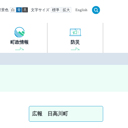
背景色
白
青
黒
文字サイズ
標準
拡大
English
町政情報
防災
広報 日高川町