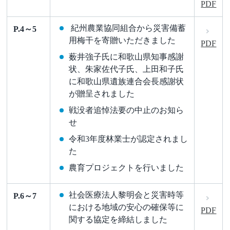
PDF
紀州農業協同組合から災害備蓄
P.4～5
用梅干を寄贈いただきました
PDF
薮井強子氏に和歌山県知事感謝
状、朱家佐代子氏、上田和子氏
に和歌山県遺族連合会長感謝状
が贈呈されました
戦没者追悼法要の中止のお知ら
せ
令和3年度林業士が認定されまし
た
農育プロジェクトを行いました
社会医療法人黎明会と災害時等
P.6～7
における地域の安心の確保等に
PDF
関する協定を締結しました