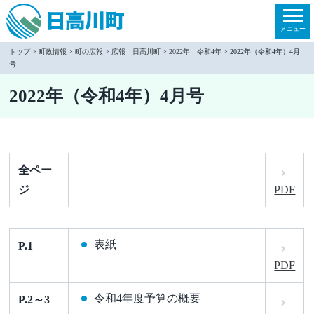
本
文
メニュー
へ
トップ
>
町政情報
>
町の広報
>
広報 日高川町
>
2022年 令和4年
> 2022年（令和4年）4月
号
移
動
2022年（令和4年）4月号
全ペー
ジ
PDF
表紙
P.1
PDF
令和4年度予算の概要
P.2～3