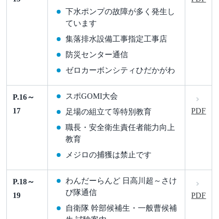
下水ポンプの故障が多く発生し
ています
集落排水設備工事指定工事店
防災センター通信
ゼロカーボンシティひだかがわ
スポGOMI大会
P.16～
17
PDF
足場の組立て等特別教育
職長・安全衛生責任者能力向上
教育
メジロの捕獲は禁止です
わんだーらんど 日高川超～さけ
P.18～
び隊通信
19
PDF
自衛隊 幹部候補生・一般曹候補