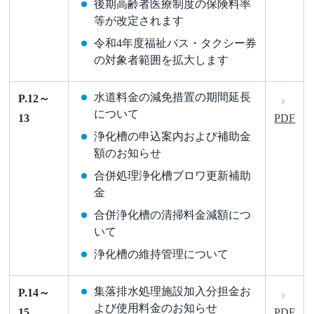
後期高齢者医療制度の保険料率
等が改定されます
令和4年度福祉バス・タクシー券
の対象者範囲を拡大します
水道料金の減免措置の期間延長
P.12～
について
13
PDF
浄化槽の申込案内および補助金
額のお知らせ
合併処理浄化槽ブロワ更新補助
金
合併浄化槽の清掃料金減額につ
いて
浄化槽の維持管理について
集落排水処理施設加入分担金お
P.14～
よび使用料金のお知らせ
15
PDF