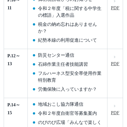
11
PDF
令和２年度「税に関する中学生
の標語」入選作品
税金の納め忘れはありません
か？
紀勢本線の利用促進について
防災センター通信
P.12～
13
PDF
石綿作業主任者技能講習
フルハーネス型安全帯使用作業
特別教育
労働保険に入っていますか？
地域おこし協力隊通信
P.14～
15
PDF
令和２年度自衛官等募集案内
のびのび広場「みんなで楽しく