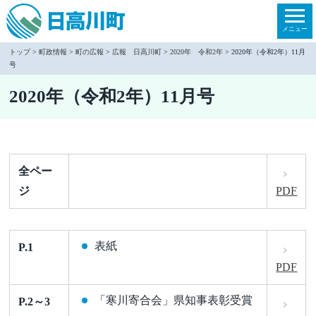
本
文
メニュー
へ
トップ
>
町政情報
>
町の広報
>
広報 日高川町
>
2020年 令和2年
> 2020年（令和2年）11月
号
移
動
2020年（令和2年）11月号
全ペー
ジ
PDF
表紙
P.1
PDF
「寒川寄合会」県知事表彰受賞
P.2～3