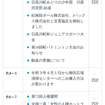
PDF
日高川町みどりの少年団 川原
河支部 結成
紀南段ボール株式会社、Jパック
ス株式会社と災害協定を締結し
ました
日高川町杯ジュニアスポーツ大
会
第16回町バドミントン大会のお
知らせ
献血の実施について
令和３年４月１日から御坊広域
P.4～5
清掃センターへのごみ搬入方法
PDF
が変わります
第72回人権週間
P.6～7
PDF
全国一斉「女性の人権ホットラ