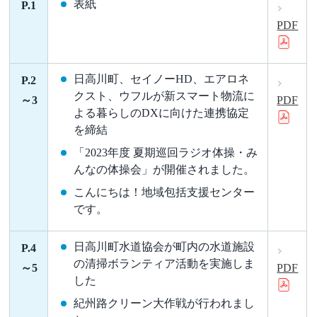
表紙
P.1
PDF
日高川町、セイノーHD、エアロネ
P.2
クスト、ウフルが新スマート物流に
～3
PDF
よる暮らしのDXに向けた連携協定
を締結
「2023年度 夏期巡回ラジオ体操・み
んなの体操会」が開催されました。
こんにちは！地域包括支援センター
です。
日高川町水道協会が町内の水道施設
P.4
の清掃ボランティア活動を実施しま
～5
PDF
した
紀州路クリーン大作戦が行われまし