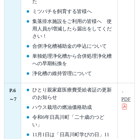
た
ミツバチを飼育する皆様へ
集落排水施設をご利用の皆様へ 使
用人員が増減したら届出をしてくだ
さい！
合併浄化槽補助金の申込について
単独処理浄化槽から合併処理浄化槽
への早期転換を
浄化槽の維持管理について
ひとり親家庭医療費受給者証の更新
P.6
のお知らせ
～7
PDF
ハウス栽培の燃油価格助成
令和6年日高川町「二十歳のつど
い」
11月1日は「日高川町学びの日」11