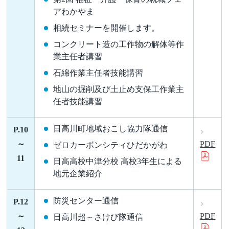
アわかやま
相続セミナーを開催します。
コンクリート造の工作物の解体等作
業主任者講習
石綿作業主任者技能講習
地山の掘削及び土止め支保工作業主
任者技能講習
日高川町地域おこし協力隊通信
P.10
～
PDF
ゼロカーボンシティひだかがわ
11
日高高校中津分校 高校3年生による
地元企業紹介
防災センター通信
P.12
～
PDF
日高川超～さけび隊通信