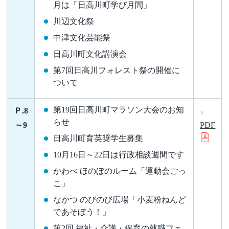
月は「日高川町学び月間」
川辺文化祭
中津文化芸能祭
日高川町文化講演会
第7回日高川フォレスト祭の開催に
ついて
第19回日高川町マラソン大会のお知
Ｐ.8
らせ
～9
PDF
日高川町育英奨学生募集
10月16日～22日は行政相談週間です
かわべ ほのぼのルーム「運動会ごっ
こ」
なかつ のびのび広場「小麦粉ねんど
であそぼう！」
第2回 福祉・介護・保育の就職フェ