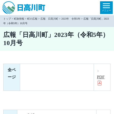
本
文
メニュー
へ
トップ
>
町政情報
>
町の広報
>
広報 日高川町
>
2023年 令和5年
> 広報「日高川町」2023
年（令和5年）10月号
移
動
広報「日高川町」2023年（令和5年）
10月号
全ペ
ージ
PDF