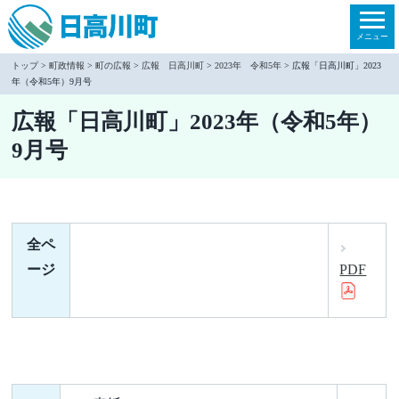
本
文
メニュー
へ
トップ
>
町政情報
>
町の広報
>
広報 日高川町
>
2023年 令和5年
> 広報「日高川町」2023
年（令和5年）9月号
移
動
広報「日高川町」2023年（令和5年）
9月号
全ペ
ージ
PDF