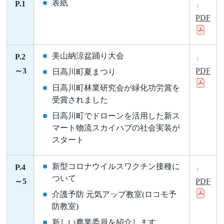
表紙
P.1
PDF
美山納涼盆踊り大会
P.2
～3
PDF
日高川町夏まつり
日高川町林業研究会が緑化功労賞を
受賞されました
日高川町でドローンを活用した新ス
マート物流スカイハブの社会実装が
スタート
新型コロナウイルスワクチン接種に
P.4
ついて
～5
PDF
介護予防 元気アップ教室(ロコモ予
防教室)
新しい農業委員を紹介します