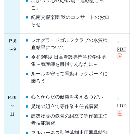
なかつ のびのび広場「運動会ごっ
こ」
紀南交響楽団 秋のコンサートのお知
らせ
レオグラードゴルフクラブの水質検
Ｐ.8
査結果について
～9
PDF
令和6年度 日高看護専門学校学生募
集～看護師を目指すあなたに～
ルールを守って電動キックボードに
乗ろう
心とからだの健康を考えるつどい
P.10
～
PDF
足場の組立て等作業主任者講習
11
建築物等の鉄骨の組立て等作業主任
者技能講習
フルハーネス型墜落制止用器具特別