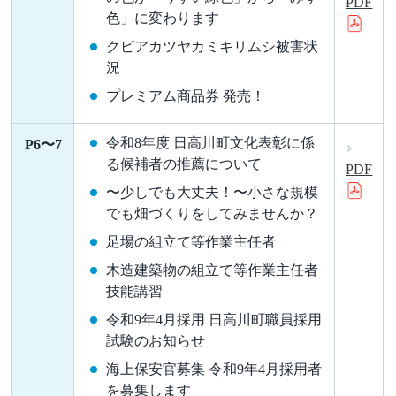
PDF
色」に変わります
クビアカツヤカミキリムシ被害状
況
プレミアム商品券 発売！
令和8年度 日高川町文化表彰に係
P6〜7
る候補者の推薦について
PDF
〜少しでも大丈夫！〜小さな規模
でも畑づくりをしてみませんか？
足場の組立て等作業主任者
木造建築物の組立て等作業主任者
技能講習
令和9年4月採用 日高川町職員採用
試験のお知らせ
海上保安官募集 令和9年4月採用者
を募集します