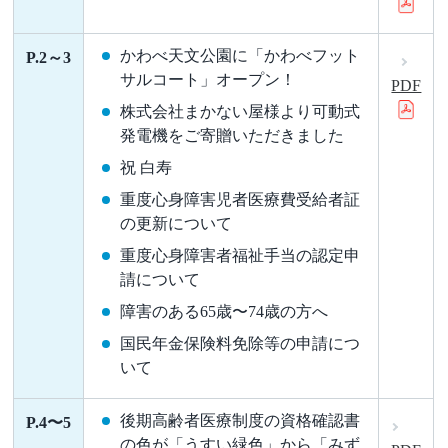
かわべ天文公園に「かわべフット
P.2～3
サルコート」オープン！
PDF
株式会社まかない屋様より可動式
発電機をご寄贈いただきました
祝 白寿
重度心身障害児者医療費受給者証
の更新について
重度心身障害者福祉手当の認定申
請について
障害のある65歳〜74歳の方へ
国民年金保険料免除等の申請につ
いて
後期高齢者医療制度の資格確認書
P.4〜5
の色が「うすい緑色」から「みず