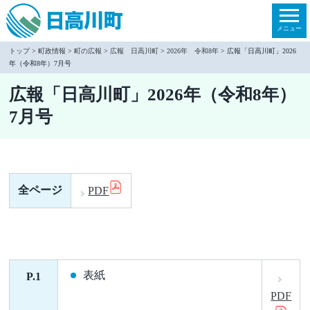
本
文
メニュー
へ
トップ
>
町政情報
>
町の広報
>
広報 日高川町
>
2026年 令和8年
> 広報「日高川町」2026
年（令和8年）7月号
移
動
広報「日高川町」2026年（令和8年）
7月号
全ページ
PDF
表紙
P.1
PDF