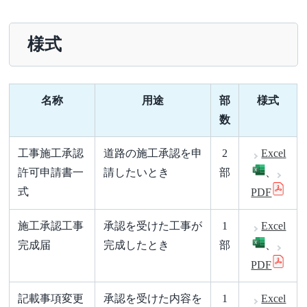
様式
名称
用途
部
様式
数
工事施工承認
道路の施工承認を申
2
Excel
許可申請書一
請したいとき
部
、
式
PDF
施工承認工事
承認を受けた工事が
1
Excel
完成届
完成したとき
部
、
PDF
記載事項変更
承認を受けた内容を
1
Excel