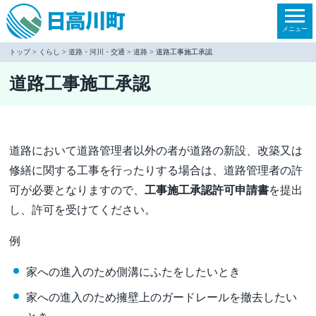
本
文
メニュー
へ
トップ
>
くらし
>
道路・河川・交通
>
道路
> 道路工事施工承認
移
道路工事施工承認
動
道路において道路管理者以外の者が道路の新設、改築又は
修繕に関する工事を行ったりする場合は、道路管理者の許
可が必要となりますので、
工事施工承認許可申請書
を提出
し、許可を受けてください。
例
家への進入のため側溝にふたをしたいとき
家への進入のため擁壁上のガードレールを撤去したい