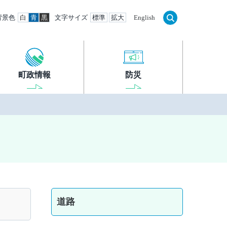
背景色
白
青
黒
文字サイズ
標準
拡大
English
町政情報
防災
道路