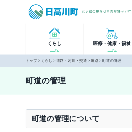
本
文
へ
移
動
くらし
医療・健康・福祉
トップ
>
くらし
>
道路・河川・交通
>
道路
> 町道の管理
町道の管理
町道の管理について