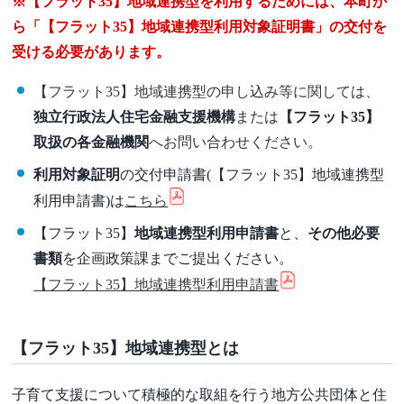
​※【
フラット35】地域連携型を利用するためには、本町か
ら「【フラット35】地域連携型利用対象証明書」の交付を
受ける必要があります。
【フラット35】地域連携型の申し込み等に関しては、
独立行政法人住宅金融支援機構
または
【
フラット35】
取扱の各金融機関
へお問い合わせください。
利用対象証明
の交付申請書(【フラット35】地域連携型
利用申請書)は
こちら
【フラット35】
地域連携型利用申請書
と、
その他必要
書類
を企画政策課までご提出ください。
【フラット35】地域連携型利用申請書
【フラット35】地域連携型とは
子育て支援について積極的な取組を行う地方公共団体と住