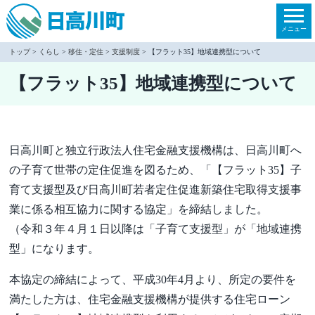
本
文
メニュー
へ
トップ
>
くらし
>
移住・定住
>
支援制度
> 【フラット35】地域連携型について
移
【フラット35】地域連携型について
動
日高川町と独立行政法人住宅金融支援機構は、日高川町へ
の子育て世帯の定住促進を図るため、「【フラット35】子
育て支援型及び日高川町若者定住促進新築住宅取得支援事
業に係る相互協力に関する協定」を締結しました。
（令和３年４月１日以降は「子育て支援型」が「地域連携
型」になります。
本協定の締結によって、平成30年4月より、所定の要件を
満たした方は、住宅金融支援機構が提供する住宅ローン