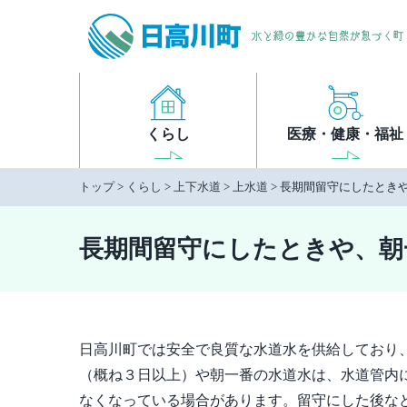
本
文
へ
移
動
くらし
医療・健康・福祉
トップ
>
くらし
>
上下水道
>
上水道
> 長期間留守にしたとき
長期間留守にしたときや、朝
日高川町では安全で良質な水道水を供給しており
（概ね３日以上）や朝一番の水道水は、水道管内
なくなっている場合があります。留守にした後な