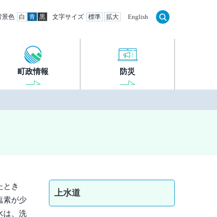
背景色
白
青
黒
文字サイズ
標準
拡大
English
町政情報
防災
たとき
上水道
塩素が少
水は、洗