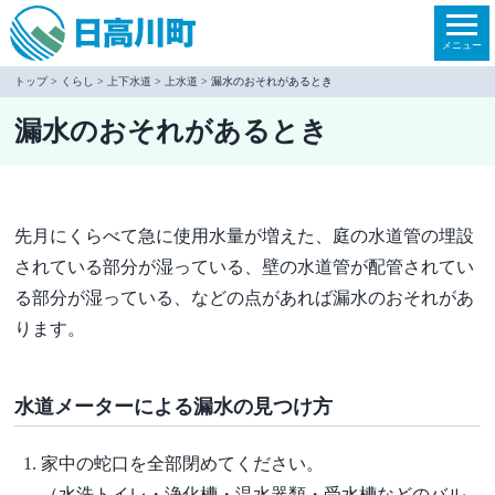
本
文
メニュー
へ
トップ
>
くらし
>
上下水道
>
上水道
> 漏水のおそれがあるとき
移
漏水のおそれがあるとき
動
先月にくらべて急に使用水量が増えた、庭の水道管の埋設
されている部分が湿っている、
壁の水道管が配管されてい
る部分が湿っている、などの点があれば漏水のおそれがあ
り
ます。
水道メーターによる漏水の見つけ方
家中の蛇口を全部閉めてください。
（水洗トイレ・浄化槽・温水器類・受水槽などのバル