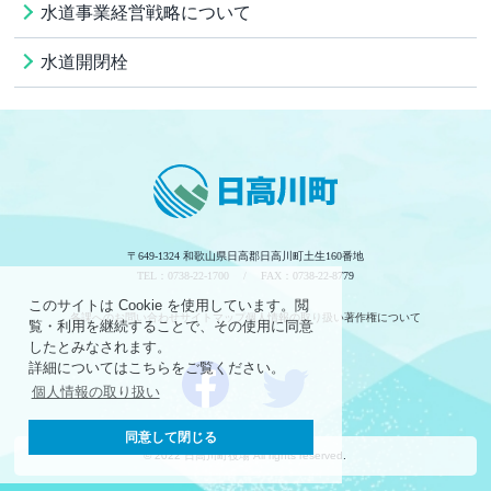
水道事業経営戦略について
水道開閉栓
〒649-1324 和歌山県日高郡日高川町土生160番地
TEL：0738-22-1700 / FAX：0738-22-8779
このサイトは Cookie を使用しています。閲
各課へのお問い合わせ
サイトマップ
個人情報の取り扱い
著作権について
覧・利用を継続することで、その使用に同意
したとみなされます。
詳細についてはこちらをご覧ください。
個人情報の取り扱い
同意して閉じる
© 2022 日高川町役場 All rights reserved.