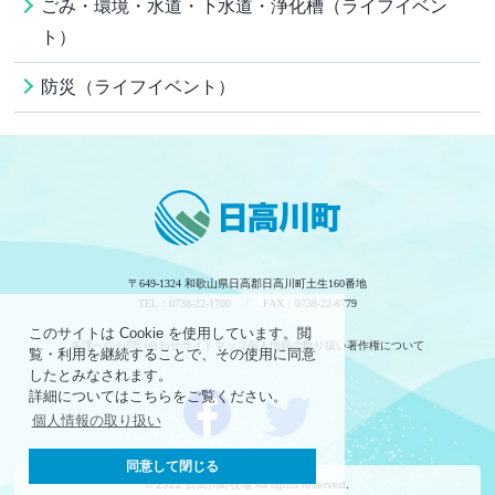
ごみ・環境・水道・下水道・浄化槽（ライフイベン
ト）
防災（ライフイベント）
〒649-1324 和歌山県日高郡日高川町土生160番地
TEL：0738-22-1700 / FAX：0738-22-8779
このサイトは Cookie を使用しています。閲
各課へのお問い合わせ
サイトマップ
個人情報の取り扱い
著作権について
覧・利用を継続することで、その使用に同意
したとみなされます。
詳細についてはこちらをご覧ください。
個人情報の取り扱い
同意して閉じる
© 2022 日高川町役場 All rights reserved.