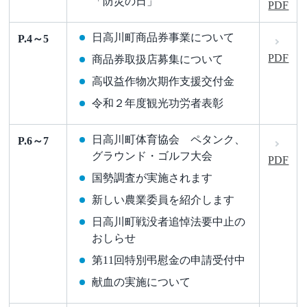
「防災の日」
PDF
日高川町商品券事業について
P.4～5
PDF
商品券取扱店募集について
高収益作物次期作支援交付金
令和２年度観光功労者表彰
日高川町体育協会 ペタンク、
P.6～7
グラウンド・ゴルフ大会
PDF
国勢調査が実施されます
新しい農業委員を紹介します
日高川町戦没者追悼法要中止の
おしらせ
第11回特別弔慰金の申請受付中
献血の実施について