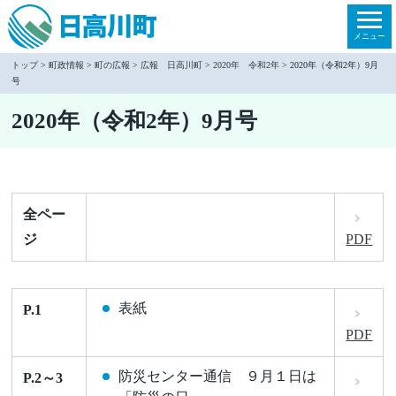
本
文
メニュー
へ
トップ
>
町政情報
>
町の広報
>
広報 日高川町
>
2020年 令和2年
> 2020年（令和2年）9月
号
移
動
2020年（令和2年）9月号
全ペー
ジ
PDF
表紙
P.1
PDF
防災センター通信 ９月１日は
P.2～3