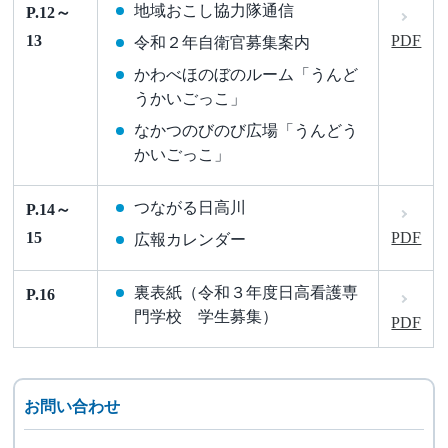
地域おこし協力隊通信
P.12～
13
PDF
令和２年自衛官募集案内
かわべほのぼのルーム「うんど
うかいごっこ」
なかつのびのび広場「うんどう
かいごっこ」
つながる日高川
P.14～
15
PDF
広報カレンダー
裏表紙（令和３年度日高看護専
P.16
門学校 学生募集）
PDF
お問い合わせ