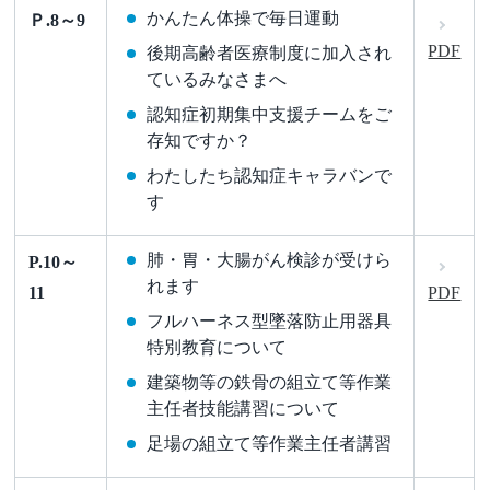
かんたん体操で毎日運動
Ｐ.8～9
PDF
後期高齢者医療制度に加入され
ているみなさまへ
認知症初期集中支援チームをご
存知ですか？
わたしたち認知症キャラバンで
す
肺・胃・大腸がん検診が受けら
P.10～
れます
11
PDF
フルハーネス型墜落防止用器具
特別教育について
建築物等の鉄骨の組立て等作業
主任者技能講習について
足場の組立て等作業主任者講習