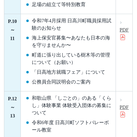
足場の組立て等特別教育
令和7年4月採用 日高川町職員採用試
P.10
験のお知らせ
～
PDF
海上保安官募集〜あなたも日本の海
11
を守りませんか〜
町道に張り出している樹木等の管理
について（お願い）
「日高地方就職フェア」について
公務員合同説明会のご案内
和歌山県 「しごとの」のある「くら
P.12
し」体験事業 体験受入団体の募集に
～
PDF
ついて
13
令和6年度 日高川町ソフトバレーボ
ール教室