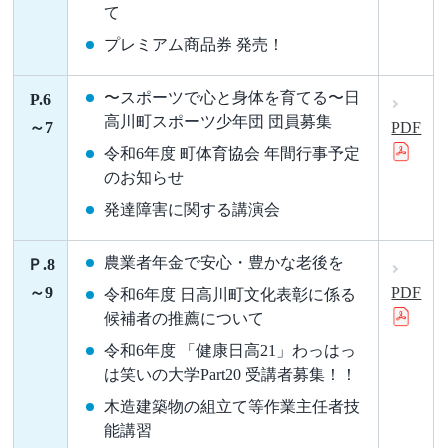
て
プレミアム商品券 発売！
〜スポーツで心と身体を育てる〜日
P.6
高川町スポーツ少年団 団員募集
～7
PDF
令和6年度 町体育協会 年間行事予定
のお知らせ
発達障害に関する講演会
農業者年金で安心・豊かな老後を
Ｐ.8
～9
PDF
令和6年度 日高川町文化表彰に係る
候補者の推薦について
令和6年度 「健康日高21」わっはっ
は笑いの大学Part20 受講者募集！！
木造建築物の組立て等作業主任者技
能講習