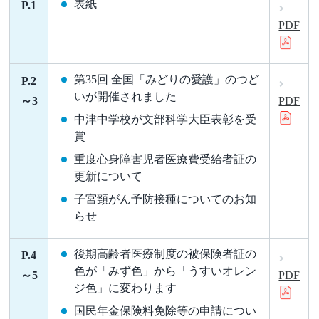
表紙
P.1
PDF
第35回 全国「みどりの愛護」のつど
P.2
いが開催されました
～3
PDF
中津中学校が文部科学大臣表彰を受
賞
重度心身障害児者医療費受給者証の
更新について
子宮頸がん予防接種についてのお知
らせ
後期高齢者医療制度の被保険者証の
P.4
色が「みず色」から「うすいオレン
～5
PDF
ジ色」に変わります
国民年金保険料免除等の申請につい