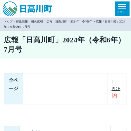
本
文
メニュー
へ
トップ
>
町政情報
>
町の広報
>
広報 日高川町
>
2024年 令和6年
> 広報「日高川町」2024
年（令和6年）7月号
移
動
広報「日高川町」2024年（令和6年）
7月号
全ペ
ージ
PDF