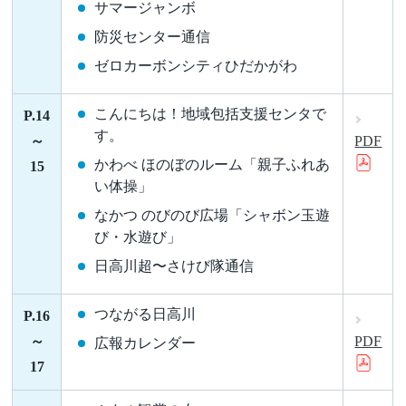
サマージャンボ
防災センター通信
ゼロカーボンシティひだかがわ
こんにちは！地域包括支援センタで
P.14
す。
～
PDF
かわべ ほのぼのルーム「親子ふれあ
15
い体操」
なかつ のびのび広場「シャボン玉遊
び・水遊び」
日高川超〜さけび隊通信
つながる日高川
P.16
～
PDF
広報カレンダー
17