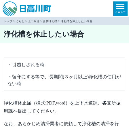
本
文
メニュー
へ
トップ
>
くらし
>
上下水道
>
合併浄化槽
> 浄化槽を休止したい場合
移
浄化槽を休止したい場合
動
・引越しされる時
・留守にする等で、長期間(３ヶ月以上)浄化槽の使用が
ない時
浄化槽休止届（様式:
PDF
,
word
）を上下水道課、各支所振
興課へ提出してください。
なお、あらかじめ清掃業者に依頼して浄化槽の清掃を行