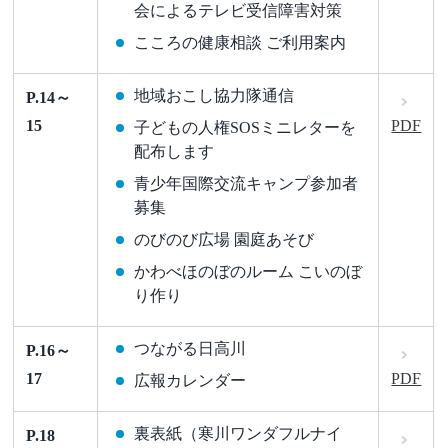
会によるテレビ受信障害対策
こころの健康相談 ご利用案内
地域おこし協力隊通信
P.14～
15
PDF
子どもの人権SOSミニレターを
配布します
青少年国際交流キャンプ参加者
募集
のびのび広場 園庭あそび
かわべほのぼのルーム こいのぼ
り作り
つながる日高川
P.16～
17
PDF
広報カレンダー
裏表紙（寒川ワンダフルナイ
P.18