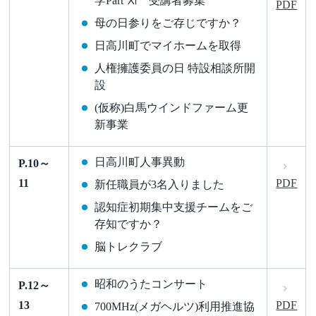
学Part Ⅺ 受講者募集
PDF
母の日参りをご存じですか？
日高川町でマイホームを取得
人権擁護委員の日 特設相談所開
設
(仮称)白馬ウインドファーム更
新事業
日高川町人事異動
P.10～
11
PDF
新任職員が3名入りました
認知症初期集中支援チームをご
存知ですか？
脳トレクラブ
昭和のうたコンサート
P.12～
13
PDF
700MHz(メガヘルツ)利用推進協