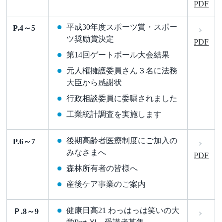
PDF
平成30年度スポーツ賞・スポー
P.4～5
ツ奨励賞決定
PDF
第14回ゲートボール大会結果
元人権擁護委員さん３名に法務
大臣から感謝状
行政相談委員に委嘱されました
工業統計調査を実施します
後期高齢者医療制度にご加入の
P.6～7
みなさまへ
PDF
森林所有者の皆様へ
産後ケア事業のご案内
健康日高21 わっはっは笑いの大
Ｐ.8～9