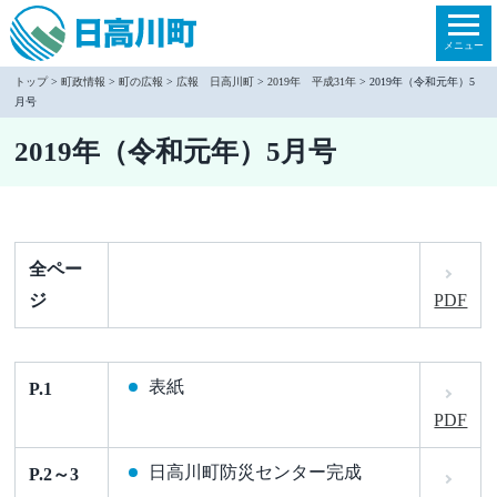
本
文
メニュー
へ
トップ
>
町政情報
>
町の広報
>
広報 日高川町
>
2019年 平成31年
> 2019年（令和元年）5
月号
移
動
2019年（令和元年）5月号
全ペー
ジ
PDF
表紙
P.1
PDF
日高川町防災センター完成
P.2～3