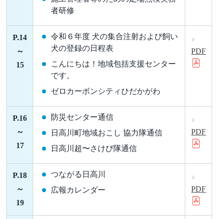
者研修
令和６年度 犬の集合注射および飼い
P.14
犬の登録の日程表
～
PDF
こんにちは！地域包括支援センター
15
です。
ゼロカーボンシティひだかがわ
防災センター通信
P.16
～
PDF
日高川町地域おこし 協力隊通信
17
日高川超〜さけび隊通信
つながる日高川
P.18
～
PDF
広報カレンダー
19