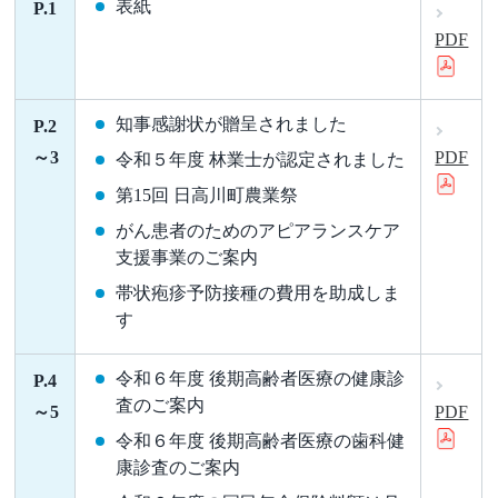
表紙
P.1
PDF
知事感謝状が贈呈されました
P.2
～3
PDF
令和５年度 林業士が認定されました
第15回 日高川町農業祭
がん患者のためのアピアランスケア
支援事業のご案内
帯状疱疹予防接種の費用を助成しま
す
令和６年度 後期高齢者医療の健康診
P.4
査のご案内
～5
PDF
令和６年度 後期高齢者医療の歯科健
康診査のご案内