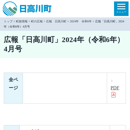
本
文
メニュー
へ
トップ
>
町政情報
>
町の広報
>
広報 日高川町
>
2024年 令和6年
> 広報「日高川町」2024
年（令和6年）4月号
移
動
広報「日高川町」2024年（令和6年）
4月号
全ペ
ージ
PDF