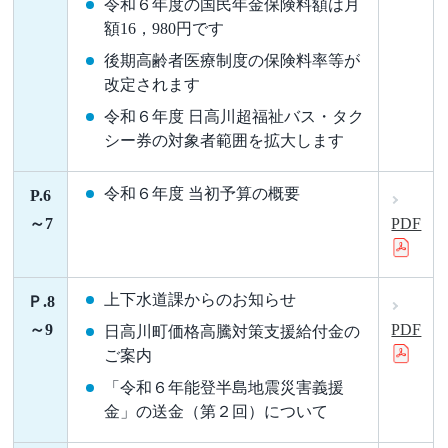
令和６年度の国民年金保険料額は月
額16，980円です
後期高齢者医療制度の保険料率等が
改定されます
令和６年度 日高川超福祉バス・タク
シー券の対象者範囲を拡大します
令和６年度 当初予算の概要
P.6
～7
PDF
上下水道課からのお知らせ
Ｐ.8
～9
PDF
日高川町価格高騰対策支援給付金の
ご案内
「令和６年能登半島地震災害義援
金」の送金（第２回）について