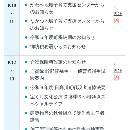
かわべ地域子育て支援センターから
P.10
のお知らせ
～
PDF
なかつ地域子育て支援センターから
11
のお知らせ
令和６年度町税納期のお知らせ
御坊税務署からのお知らせ
介護保険料改定のお知らせ
P.12
～
PDF
自衛隊 幹部候補生・一般曹候補生試
験案内
13
令和６年度 日高川町戦没者追悼法要
宝くじ文化公演 森麻季＆小柳ゆきス
ペシャルライブ
建築物等の鉄骨組立て等作業主任者
講習
施工管理者等のための足場点検実務