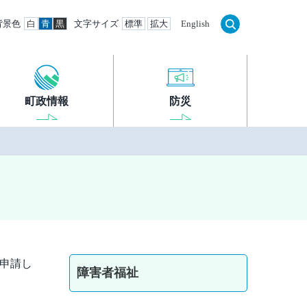
背景色
白
青
黒
文字サイズ
標準
拡大
English
町政情報
防災
は申請し
障害者福祉