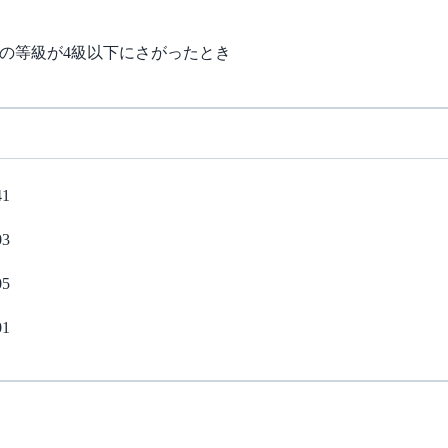
の等級が4級以下にさがったとき
41
03
05
01