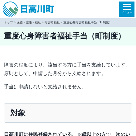
本
文
メニュー
へ
トップ
>
医療・健康・福祉
>
障害者福祉
> 重度心身障害者福祉手当（町制度）
移
重度心身障害者福祉手当（町制度）
動
障害の程度により、該当する方に手当を支給しています。
原則として、申請した月分から支給されます。
手当は申請しないと支給されません。
対象
日高川町に住民登録されている、18歳以上の方
で、
次のい